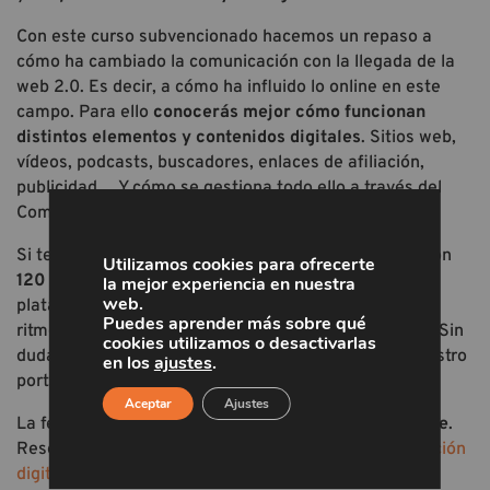
Con este curso subvencionado hacemos un repaso a
cómo ha cambiado la comunicación con la llegada de la
web 2.0. Es decir, a cómo ha influido lo online en este
campo. Para ello
conocerás mejor cómo funcionan
distintos elementos y contenidos digitales
. Sitios web,
vídeos, podcasts, buscadores, enlaces de afiliación,
publicidad… Y cómo se gestiona todo ello a través del
Community Management.
Si te inscribes a este programa formativo contarás con
Utilizamos cookies para ofrecerte
120 horas de aprendizaje online
. A través de una
la mejor experiencia en nuestra
web.
plataforma e-Learning que te permitirá estudiar a tu
Puedes aprender más sobre qué
ritmo, desde cualquier lugar con conexión a Internet. Sin
cookies utilizamos o desactivarlas
duda, uno de los cursos gratis más completos de nuestro
en los
ajustes
.
portal.
Aceptar
Ajustes
La fecha de inicio de este curso es el
27 de noviembre
.
Reserva tu plaza:
Curso subvencionado de comunicación
digital y gestión de comunidades virtuales
.