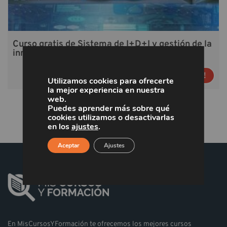
Curso gratis de Sistema de I+D+I y gestión de la
innovación (CAM_25)
¡Inscríbete!
Utilizamos cookies para ofrecerte
la mejor experiencia en nuestra
web.
Puedes aprender más sobre qué
cookies utilizamos o desactivarlas
en los
ajustes
.
Aceptar
Ajustes
En MisCursosYFormación te ofrecemos los mejores cursos