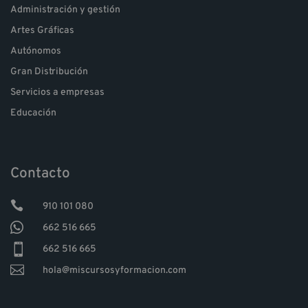
Administración y gestión
Artes Gráficas
Autónomos
Gran Distribución
Servicios a empresas
Educación
Contacto

910 101 080

662 516 665

662 516 665

hola@miscursosyformacion.com