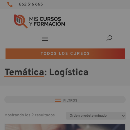

662 516 665
TODOS LOS CURSOS
Temática
: Logística
FILTROS
Mostrando los 2 resultados