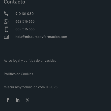
Contacto

910 101 080

662 516 665

662 516 665

hola@miscursosyformacion.com
Aviso legal y política de privacidad
Política de Cookies
miscursosyformacion.com © 2026