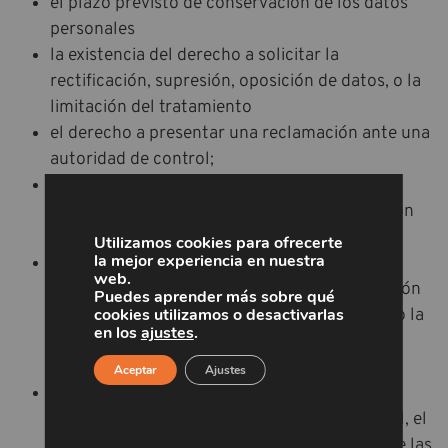
el plazo previsto de conservación de los datos
personales
la existencia del derecho a solicitar la
rectificación, supresión, oposición de datos, o la
limitación del tratamiento
el derecho a presentar una reclamación ante una
autoridad de control;
cuando los datos personales no se hayan
obtenido del interesado, cualquier información
disponible sobre su origen
Utilizamos cookies para ofrecerte
la mejor experiencia en nuestra
la existencia de decisiones automatizadas,
web.
incluida la elaboración de perfiles e información
Puedes aprender más sobre qué
cookies utilizamos o desactivarlas
significativa sobre la lógica aplicada, así como la
en los
ajustes
.
importancia y las consecuencias previstas de
dicho tratamiento para el interesado.
Aceptar
Ajustes
Cuando se transfieran datos personales a un
tercer país o a una organización internacional, el
interesado tendrá derecho a ser informado de las