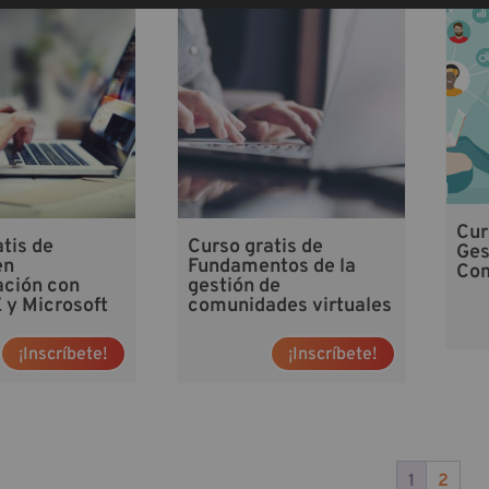
Cur
tis de
Curso gratis de
Ges
en
Fundamentos de la
Com
ación con
gestión de
y Microsoft
comunidades virtuales
¡Inscríbete!
¡Inscríbete!
1
2