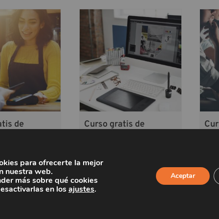
tis de
Curso gratis de
Cur
 de cartas y
creación y
Min
mantenimiento de
apl
páginas web
(Avanzado)
okies para ofrecerte la mejor
¡Inscríbete!
n nuestra web.
Aceptar
der más sobre qué cookies
¡Inscríbete!
desactivarlas en los
ajustes
.