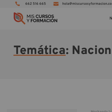


662 516 665
hola@miscursosyformacion.c
N
Temática
: Nacion
Mostrando 1–