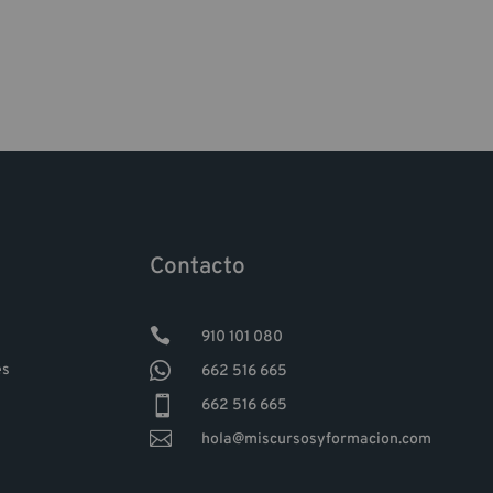
Contacto

910 101 080

es
662 516 665

662 516 665

hola@miscursosyformacion.com