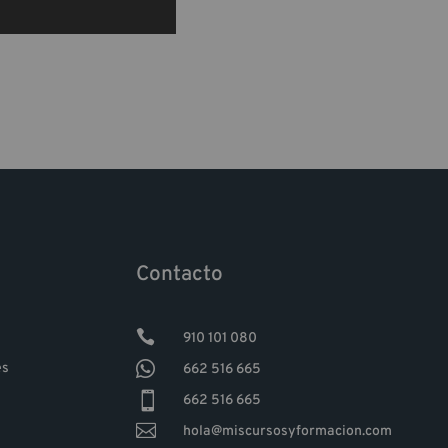
Contacto

910 101 080

es
662 516 665

662 516 665

hola@miscursosyformacion.com