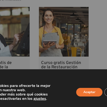
tis de
Curso gratis Gestión
de la
de la Restauración
dad en
imientos
¡Inscríbete!
s
okies para ofrecerte la mejor
n nuestra web.
¡Inscríbete!
Aceptar
der más sobre qué cookies
desactivarlas en los
ajustes
.