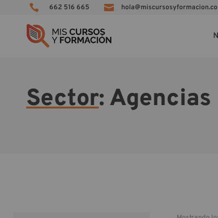


662 516 665
hola@miscursosyformacion.c
N
Sector
: Agencias
Mostrando lo