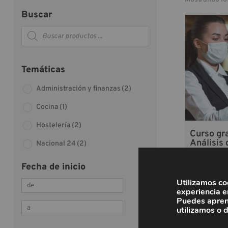
Buscar
Búsqueda
de
productos
Temáticas
Administración y finanzas
(2)
Cocina
(1)
Hostelería
(2)
Curso gra
Análisis 
Nacional 24
(2)
rentabili
establec
Fecha de inicio
hotelero
Utilizamos co
experiencia e
Puedes apren
utilizamos o 