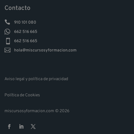
Contacto

910 101 080

662 516 665

662 516 665

hola@miscursosyformacion.com
Aviso legal y política de privacidad
Política de Cookies
miscursosyformacion.com © 2026