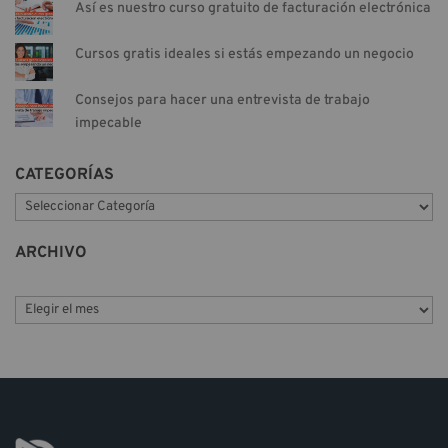
Así es nuestro curso gratuito de facturación electrónica
Cursos gratis ideales si estás empezando un negocio
Consejos para hacer una entrevista de trabajo
impecable
CATEGORÍAS
C
a
t
ARCHIVO
e
g
o
r
í
a
s