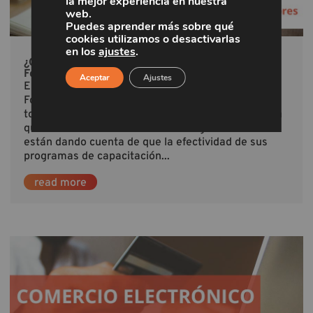
la mejor experiencia en nuestra
web.
Puedes aprender más sobre qué
cookies utilizamos o desactivarlas
en los
ajustes
.
¿Qué te enseñaremos en nuestro curso de
Formación de Formadores?
Aceptar
Ajustes
En la actualidad, los programas de Formación de
Formadores están afianzándose como tendencia
total a nivel mundial. Esto tiene mucho que ver con
que cada vez más a menudo las organizaciones se
están dando cuenta de que la efectividad de sus
programas de capacitación...
read more