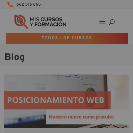

662 516 665
TODOS LOS CURSOS
Blog