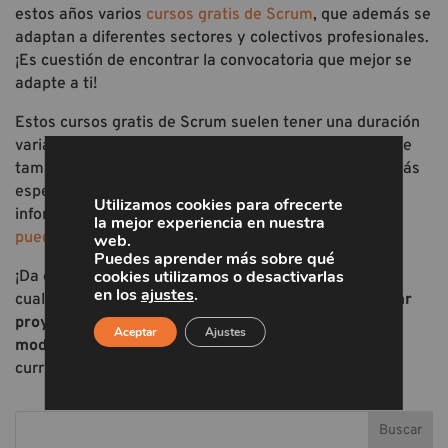
estos años varios
cursos gratis de Scrum
, que además se
adaptan a diferentes sectores y colectivos profesionales.
¡Es cuestión de encontrar la convocatoria que mejor se
adapte a ti!
Estos cursos gratis de Scrum suelen tener una duración
variable, y normalmente son en formato online aunque
también pueden existir convocatorias presenciales más
específicas. Si tienes alguna duda, o necesitas más
Utilizamos cookies para ofrecerte
información para saber si hay algún curso abierto,
la mejor experiencia en nuestra
puedes contactarnos desde aquí
.
web.
Puedes aprender más sobre qué
cookies utilizamos o desactivarlas
¡Da el paso y anímate a aprender Scrum! Al finalizar
en los
ajustes
.
cualquiera de nuestros cursos serás capaz de
ejecutar
proyectos de desarrollo de software
usando este
Aceptar
Ajustes
modelo
de forma flexible. ¡Todo un impulso a tu
currículum!
Buscar