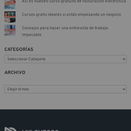
Así es nuestro curso gratuito de facturación electrónica
Cursos gratis ideales si estás empezando un negocio
Consejos para hacer una entrevista de trabajo
impecable
CATEGORÍAS
C
a
t
ARCHIVO
e
g
o
r
í
a
s