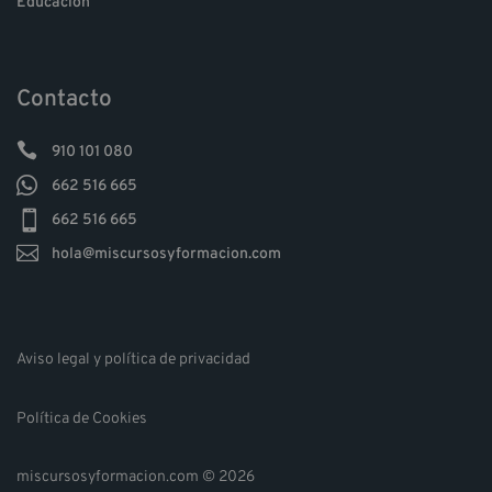
Educación
Contacto

910 101 080

662 516 665

662 516 665

hola@miscursosyformacion.com
Aviso legal y política de privacidad
Política de Cookies
miscursosyformacion.com © 2026