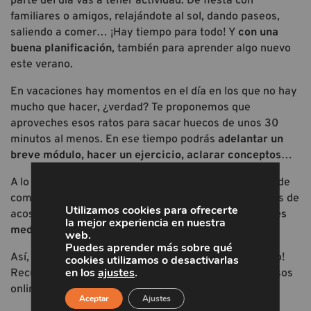
parte del día vas a tener actividad. De fiesta con
familiares o amigos, relajándote al sol, dando paseos,
saliendo a comer… ¡Hay tiempo para todo! Y
con una
buena planificación
, también para aprender algo nuevo
este verano.
En vacaciones hay momentos en el día en los que no hay
mucho que hacer, ¿verdad? Te proponemos que
aproveches esos ratos para sacar huecos de unos 30
minutos al menos. En ese tiempo podrás
adelantar un
breve módulo, hacer un ejercicio, aclarar conceptos
…
A lo mejor es el rato mientras desayunas. O después de
comer cuando los demás se echan una siesta. O antes de
Utilizamos cookies para ofrecerte
acostarte cada día. Sea cuando sea,
seguro que tienes
la mejor experiencia en nuestra
media hora
para dedicarle a tu curso online.
web.
Puedes aprender más sobre qué
Así, sumando un día, y otro, y otro… ¡lo tendrás hecho!
cookies utilizamos o desactivarlas
en los
ajustes
.
Recuerda que una de las grandes ventajas de los cursos
online es que
tú elijes cuándo y dónde
.
Aceptar
Ajustes