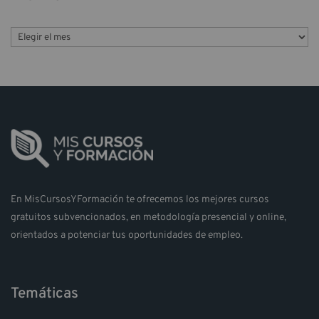
e
g
o
r
í
a
s
En MisCursosYFormación te ofrecemos los mejores cursos
gratuitos subvencionados, en metodología presencial y online,
orientados a potenciar tus oportunidades de empleo.
Temáticas