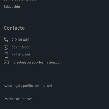
Educación
Contacto

910 101 080

662 516 665

662 516 665

hola@miscursosyformacion.com
Aviso legal y política de privacidad
Política de Cookies