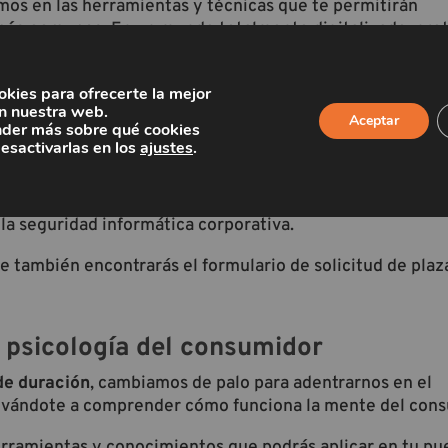
mos en las herramientas y técnicas que te permitirán
s más comunes
. En un mundo totalmente digitalizado, pro
 de seguridad, es una tarea imprescindible para cualquie
rlo!
okies para ofrecerte la mejor
n nuestra web.
ejores prácticas en materia de ciberseguridad, y repasare
Aceptar
der más sobre qué cookies
turas informáticas
, así como las políticas y procedimien
desactivarlas en los
ajustes
.
personales y comerciales.
 vez
te permite comenzar desde cero
, por lo que es
la seguridad informática corporativa.
e también encontrarás el formulario de solicitud de plaz
y psicología del consumidor
de duración
, cambiamos de palo para adentrarnos en el
llevándote a comprender cómo funciona la mente del con
erramientas y conocimientos que podrás aplicar en tu pu