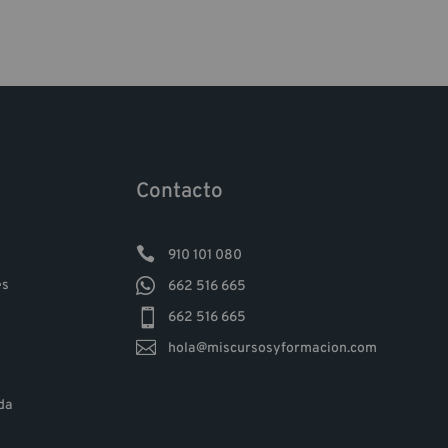
Contacto

910 101 080

es
662 516 665

662 516 665

hola@miscursosyformacion.com
da