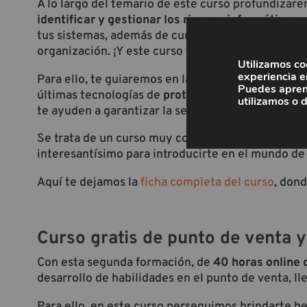
A lo largo del temario de este curso profundizare
identificar y gestionar los riesgos informático
tus sistemas, además de cumplir con la normativa
organización. ¡Y este curso te ayudará a consegui
Utilizamos co
experiencia e
Para ello, te guiaremos en la aplicación de las m
Puedes apren
últimas tecnologías de
protección de infraestruc
utilizamos o 
te ayuden a garantizar la seguridad de los datos 
Se trata de un curso muy completo pero que a la
interesantísimo para introducirte en el mundo de 
Aquí te dejamos la
ficha completa del curso
, dond
Curso gratis de punto de venta 
Con esta segunda formación, de
40 horas online 
desarrollo de habilidades en el punto de venta, 
Para ello, en este curso perseguimos brindarte h