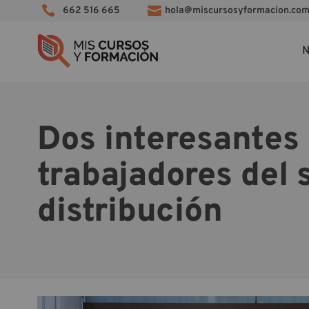


662 516 665
hola@miscursosyformacion.co
N
Dos interesantes 
trabajadores del 
distribución