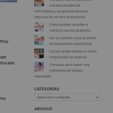
subvencionados de
informática y programación para
impulsar tu carrera profesional
Cómo puedes acceder a
nuestros cursos gratuitos
Así es nuestro curso gratuito
n muy
de facturación electrónica
Cursos gratis ideales si estás
son
empezando un negocio
nfocada
Consejos para hacer una
entrevista de trabajo
impecable
CATEGORÍAS
C
ómo
a
t
ARCHIVO