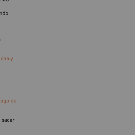
undo
a
icha y
logo de
 sacar