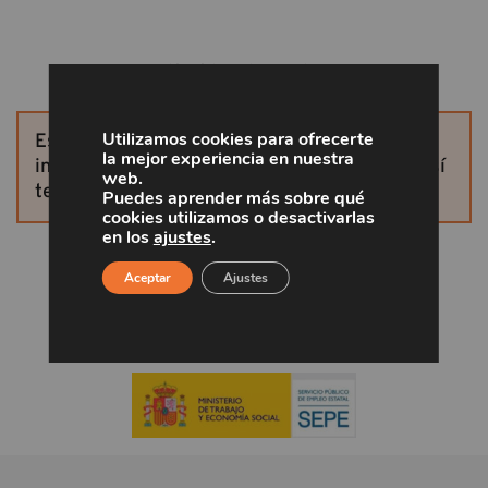
¡Solicita tu plaza!
Utilizamos cookies para ofrecerte
Este curso ya no está disponible. Si te
la mejor experiencia en nuestra
interesan más cursos, solicita otras plazas, así
web.
te aseguras la participación.
Puedes aprender más sobre qué
cookies utilizamos o desactivarlas
en los
ajustes
.
Aceptar
Ajustes