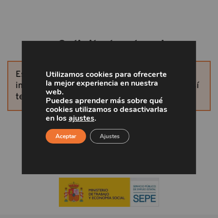
¡Solicita tu plaza!
Utilizamos cookies para ofrecerte
Este curso ya no está disponible. Si te
la mejor experiencia en nuestra
interesan más cursos, solicita otras plazas, así
web.
te aseguras la participación.
Puedes aprender más sobre qué
cookies utilizamos o desactivarlas
en los
ajustes
.
Aceptar
Ajustes