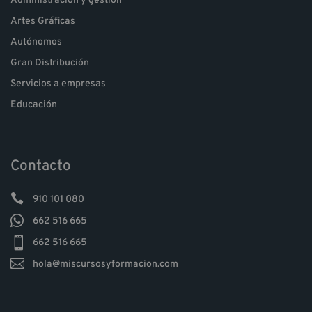
Administración y gestión
Artes Gráficas
Autónomos
Gran Distribución
Servicios a empresas
Educación
Contacto

910 101 080

662 516 665

662 516 665

hola@miscursosyformacion.com