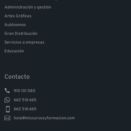
Administración y gestión
Artes Gráficas
Autónomos
Gran Distribución
Servicios a empresas
Educación
Contacto

910 101 080

662 516 665

662 516 665

hola@miscursosyformacion.com