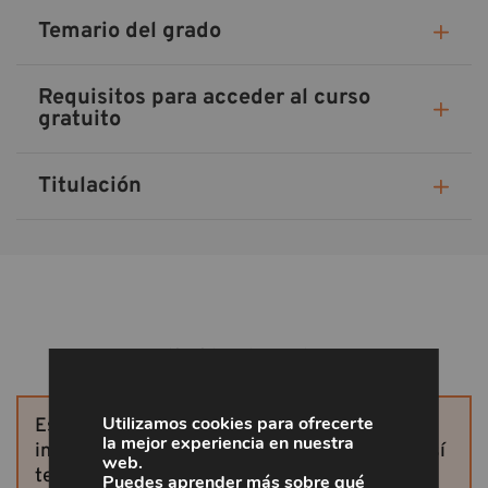
Temario del grado
Requisitos para acceder al curso
gratuito
Titulación
¡Solicita tu plaza!
Utilizamos cookies para ofrecerte
Este curso ya no está disponible. Si te
la mejor experiencia en nuestra
interesan más cursos, solicita otras plazas, así
web.
te aseguras la participación.
Puedes aprender más sobre qué