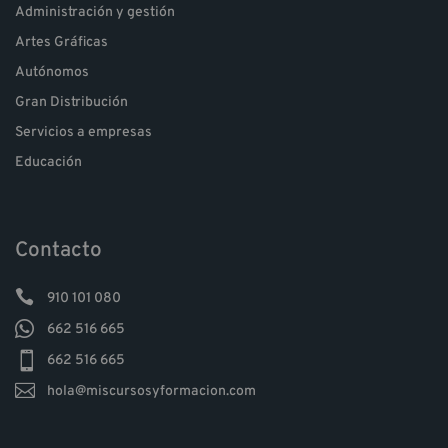
Administración y gestión
Artes Gráficas
Autónomos
Gran Distribución
Servicios a empresas
Educación
Contacto

910 101 080

662 516 665

662 516 665

hola@miscursosyformacion.com