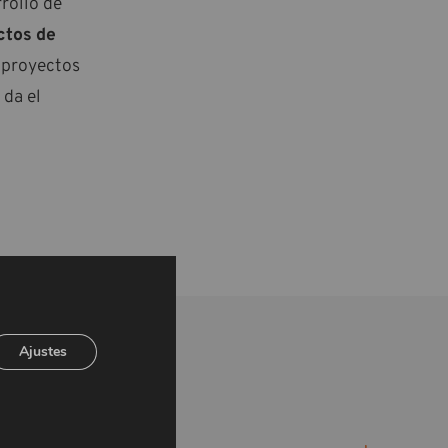
rollo de
ctos de
r proyectos
 da el
Ajustes