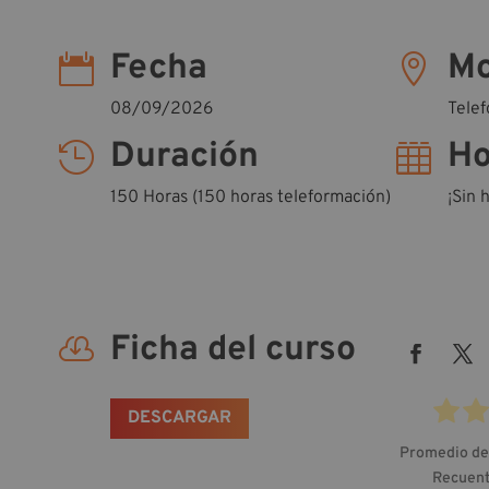
Fecha
Mo


08/09/2026
Tele
Duración
Ho


150 Horas (150 horas teleformación)
¡Sin 
Ficha del curso

DESCARGAR
Promedio de
Recuent