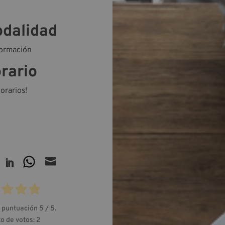
dalidad
formación
rario
horarios!

 puntuación
5
/ 5.
o de votos:
2