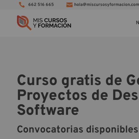


662 516 665
hola@miscursosyformacion.co
N
Curso gratis de G
Proyectos de Des
Software
Convocatorias disponibles