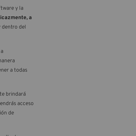
tware y la
eficazmente, a
 dentro del
la
manera
ener a todas
te brindará
tendrás acceso
ión de